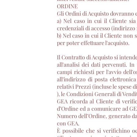
ORDINE
Gli Ordini di Acquisto dovranno e
a) Nel caso in cui il Cliente sia
credenziali di accesso (indirizzo 
b) Nel caso in cui il Cliente non 
per poter effettuare l'acquisto.
Il Contratto di Acquisto si inten
all'analisi dei dati pervenuti. I
campi richiesti per l'avvio dell
all'indirizzo di posta elettroni
relativi Prezzi (incluse le spese
), le Condizioni Generali di Vendit
GEA ricorda al Cliente di verif
d’Ordine ed a comunicare ad GEAN
Numero dell’Ordine, generato da
con GEA.
È possibile che si verifichino oc