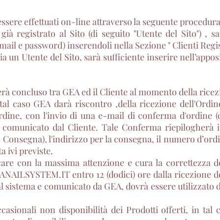
ssere effettuati on-line attraverso la seguente procedura
 già registrato al Sito (di seguito "Utente del Sito") , s
mail e password) inserendoli nella Sezione " Clienti Regist
sia un Utente del Sito, sarà sufficiente inserire nell’appos
derà concluso tra GEA ed il Cliente al momento della ricez
n tal caso GEA darà riscontro ,della ricezione dell'Ordi
'ordine, con l'invio di una e-mail di conferma d'ordine 
ca comunicato dal Cliente. Tale Conferma riepilogherà i 
 di Consegna), l'indirizzo per la consegna, il numero d’or
a ivi previste.
icare con la massima attenzione e cura la correttezza 
AILSYSTEM.IT entro 12 (dodici) ore dalla ricezione dell
l sistema e comunicato da GEA, dovrà essere utilizzato 
casionali non disponibilità dei Prodotti offerti, in tal c