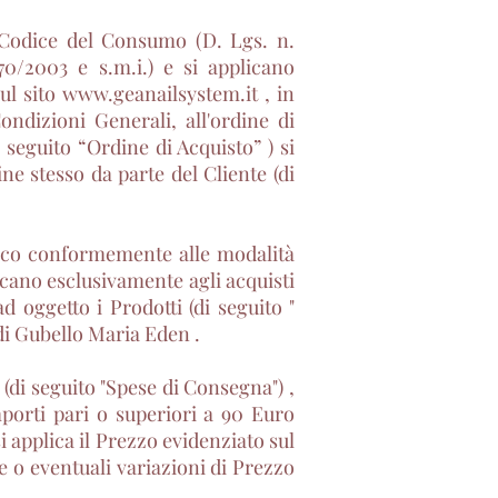
l Codice del Consumo (D. Lgs. n.
0/2003 e s.m.i.) e si applicano
ul sito
www.geanailsystem.it
, in
ndizioni Generali, all'ordine di
 seguito “Ordine di Acquisto” ) si
ne stesso da parte del Cliente (di
blico conformemente alle modalità
licano esclusivamente agli acquisti
ad oggetto i Prodotti (di seguito "
i Gubello Maria Eden .
 (di seguito "Spese di Consegna") ,
mporti pari o superiori a 90 Euro
 applica il Prezzo evidenziato sul
e o eventuali variazioni di Prezzo