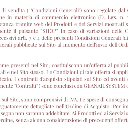
 di vendita ( "Condizioni Generali") sono regolate da
me in materia di commercio elettronico (D. Lgs. n. 7
stanza tramite web dei Prodotti e dei Servizi mostrati s
ente il pulsante “SHOP” In caso di variazioni delle Co
cessivi artt. 3 e 4 delle presenti Condizioni Generali (di
rali pubblicate sul Sito al momento dell'invio dell'Ordi
 come presenti nel Sito, costituiscono un'offerta al pub
li e nel Sito stesso. Le Condizioni di tale offerta si app
cato. I contratti d'acquisto stipulati sul Sito ed aventi 
cemente "Contratti" ) sono conclusi con GEANAILSYSTEM d
ti sul Sito, sono comprensivi di IVA. Le spese di consegna
eguatamente dettagliate nell’Ordine di Acquisto. Per i
segna non saranno addebitate. Ai Prodotti ed ai Servizi si
Ordine, senza alcuna considerazione di precedenti offert