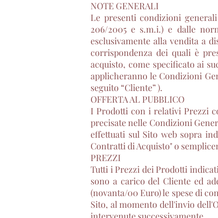
NOTE GENERALI
Le presenti condizioni generali
206/2005 e s.m.i.) e dalle nor
esclusivamente alla vendita a di
corrispondenza dei quali è pres
acquisto, come specificato ai suc
applicheranno le Condizioni Gene
seguito “Cliente” ).
OFFERTA AL PUBBLICO
I Prodotti con i relativi Prezzi
precisate nelle Condizioni Genera
effettuati sul Sito web sopra indi
Contratti di Acquisto" o sempli
PREZZI
Tutti i Prezzi dei Prodotti indica
sono a carico del Cliente ed ad
(novanta/00 Euro) le spese di con
Sito, al momento dell'invio dell'
intervenute successivamente.