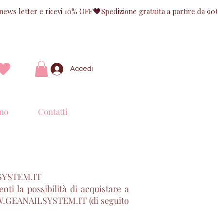
Accedi
no
Contatti
YSTEM.IT
i la possibilità di acquistare a
.GEANAILSYSTEM.IT
(di seguito