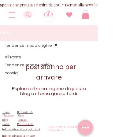
Spedizione gratuita a partire da 90€  * Iscriviti alla news letter e ricevi 10% OFF
Blog
Tendenze moda unghie
All Posts
I post stanno per
Tendenze moda unghie
consigli
arrivare
Esplora altre categorie di questo
blog o ritorna qui più tardi.
Home
Il Brand GEA
Chi Sono
Shop
Blog
Contatti
Corsi
Politica resi
Gubello Maria Eden founder Gea
Informativa sulle spedizioni
Nail system.
Informativa sulla privacy