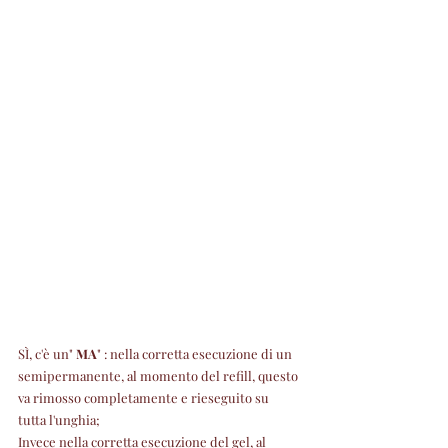
SÌ, c'è un" 
MA
" : nella corretta esecuzione di un 
semipermanente, al momento del refill, questo 
va rimosso completamente e rieseguito su 
tutta l'unghia;
Invece nella corretta esecuzione del gel, al 