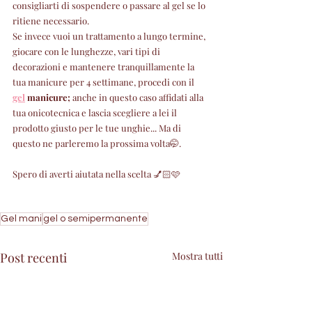
consigliarti di sospendere o passare al gel se lo 
ritiene necessario.
Se invece vuoi un trattamento a lungo termine, 
giocare con le lunghezze, vari tipi di 
decorazioni e mantenere tranquillamente la 
tua manicure per 4 settimane, procedi con il 
gel
 manicure; 
anche in questo caso affidati alla 
tua onicotecnica e lascia scegliere a lei il 
prodotto giusto per le tue unghie... Ma di 
questo ne parleremo la prossima volta🤭. 
Spero di averti aiutata nella scelta 💅🏻🩷
Gel mani
gel o semipermanente
Post recenti
Mostra tutti