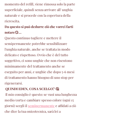
momento del refill, viene rimossa solo la parte 
superficiale, quindi senza arrivare all' unghia 
naturale e si procede con la copertura della 
ricrescita. 
Da questo si può dedurre ciò che vorrei farti 
notare😏... 
Questo continuo togliere e mettere il 
semipermanente potrebbe sensibilizzare 
l'unghia naturale, anche se trattata in modo 
delicato e rispettoso. Ovvio che è del tutto 
soggettivo, ci sono unghie che non risentono 
minimamente del trattamento anche se 
eseguito per anni, e unghie che dopo 5-6 mesi 
di trattamento hanno bisogno di uno stop per 
rigenerarsi. 
QUINDI EDEN, COSA SCELGO? 🤔
Il mio consiglio è questo: se vuoi una lunghezza 
medio/corta e cambiare spesso colore (ogni 15 
giorni) scegli il 
semipermanente
 e affidati a ciò 
che dice la tua onicotecnica, sarà lei a 