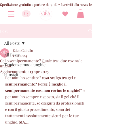
Spedizione gratuita a partire da 90€  * Iscriviti alla news letter e ricevi 10% OFF
Post
All Posts
Eden Gubello
All Posts
1 ott 2024
Gel o semipermanente? Quale tra i due rovina le
Tendenze moda unghie
unghie?
Aggiornamento:
13 apr 2025
consigli
Per anni ho sentito:
 " cosa scelgo tra gel e 
semipermanente? Forse è meglio il 
semipermanente così non rovino le unghie!" 
 e 
per anni ho sempre risposto, sia il gel ché il 
semipermanente, se eseguiti da professionisti 
e con il giusto procedimento, sono dei 
trattamenti assolutamente sicuri per le tue 
unghie. 
MA
.... 