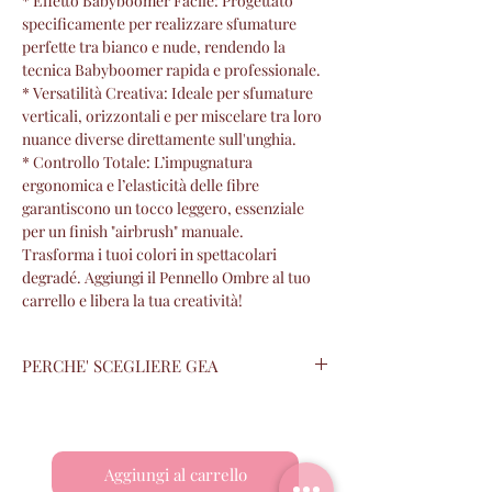
* Effetto Babyboomer Facile: Progettato
specificamente per realizzare sfumature
perfette tra bianco e nude, rendendo la
tecnica Babyboomer rapida e professionale.
* Versatilità Creativa: Ideale per sfumature
verticali, orizzontali e per miscelare tra loro
nuance diverse direttamente sull'unghia.
* Controllo Totale: L’impugnatura
ergonomica e l’elasticità delle fibre
garantiscono un tocco leggero, essenziale
per un finish "airbrush" manuale.
Trasforma i tuoi colori in spettacolari
degradé. Aggiungi il Pennello Ombre al tuo
carrello e libera la tua creatività!
PERCHE' SCEGLIERE GEA
I prodotti GEA sono :
Cruelty free,seven free ed hema free.
Packaging dal design ultramoderno
Aggiungi al carrello
ottimo rapporto qualità prezzo.