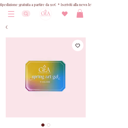
Spedizione gratuita a partire da 90€  * Iscriviti alla news letter e ricevi 10% OFF