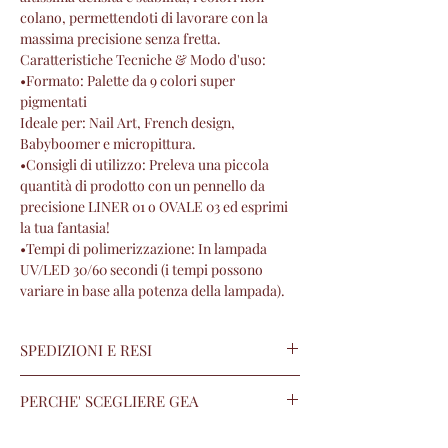
colano, permettendoti di lavorare con la
massima precisione senza fretta.
Caratteristiche Tecniche & Modo d'uso:
•​Formato: Palette da 9 colori super
pigmentati
​Ideale per: Nail Art, French design,
Babyboomer e micropittura.
•​Consigli di utilizzo: Preleva una piccola
quantità di prodotto con un pennello da
precisione LINER 01 o OVALE 03 ed esprimi
la tua fantasia!
•​Tempi di polimerizzazione: In lampada
UV/LED 30/60 secondi (i tempi possono
variare in base alla potenza della lampada).
SPEDIZIONI E RESI
Spedizione gratuita per ordini
PERCHE' SCEGLIERE GEA
superiori 90€.
Costo spedizione standard 7.90€ (isole
I prodotti GEA sono :