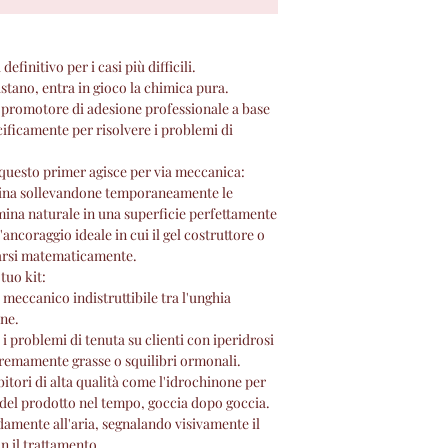
Sono la nuova front
finitivo per i casi più difficili.
stano, entra in gioco la chimica pura.
romotore di adesione professionale a base
ificamente per risolvere i problemi di
, questo primer agisce per via meccanica:
atina sollevandone temporaneamente le
mina naturale in una superficie perfettamente
'ancoraggio ideale in cui il gel costruttore o
ldarsi matematicamente.
 tuo kit:
meccanico indistruttibile tra l'unghia
one.
 i problemi di tenuta su clienti con iperidrosi
tremamente grasse o squilibri ormonali.
bitori di alta qualità come l'idrochinone per
tà del prodotto nel tempo, goccia dopo goccia.
damente all'aria, segnalando visivamente il
 il trattamento.