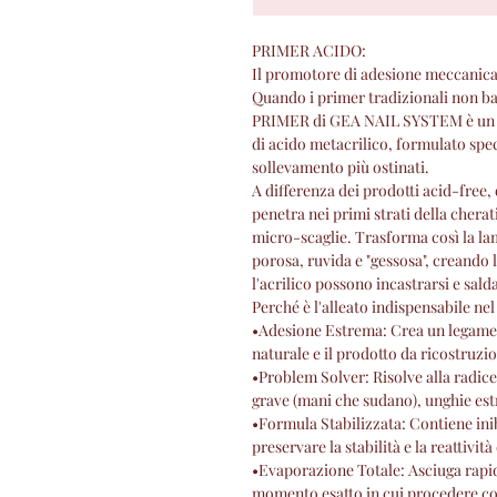
PRIMER ACIDO:
​Il promotore di adesione meccanica de
​Quando i primer tradizionali non ba
PRIMER di GEA NAIL SYSTEM è un p
di acido metacrilico, formulato spec
sollevamento più ostinati.
​A differenza dei prodotti acid-free
penetra nei primi strati della cher
micro-scaglie. Trasforma così la la
porosa, ruvida e "gessosa", creando l
l'acrilico possono incastrarsi e sa
​Perché è l'alleato indispensabile nel
•​Adesione Estrema: Crea un legame 
naturale e il prodotto da ricostruzi
•​Problem Solver: Risolve alla radice
grave (mani che sudano), unghie es
•​Formula Stabilizzata: Contiene ini
preservare la stabilità e la reattivi
•​Evaporazione Totale: Asciuga rapi
momento esatto in cui procedere con