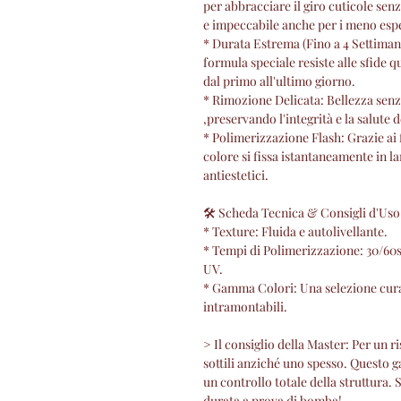
per abbracciare il giro cuticole sen
e impeccabile anche per i meno espe
* Durata Estrema (Fino a 4 Settiman
formula speciale resiste alle sfide 
dal primo all'ultimo giorno.
* Rimozione Delicata: Bellezza senza
,preservando l'integrità e la salute 
* Polimerizzazione Flash: Grazie ai 
colore si fissa istantaneamente in l
antiestetici.
🛠 Scheda Tecnica & Consigli d'Uso
* Texture: Fluida e autolivellante.
* Tempi di Polimerizzazione: 30/60
UV.
* Gamma Colori: Una selezione curata
intramontabili.
> Il consiglio della Master: Per un ri
sottili anziché uno spesso. Questo 
un controllo totale della struttura. 
durata a prova di bomba!