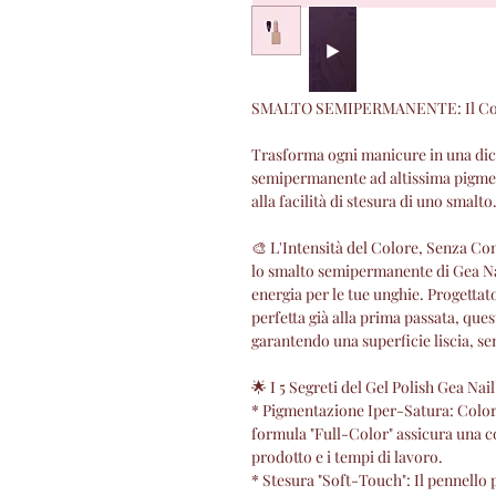
SMALTO SEMIPERMANENTE: Il Colore
Trasforma ogni manicure in una dich
semipermanente ad altissima pigment
alla facilità di stesura di uno smalto
🎨 L'Intensità del Colore, Senza C
lo smalto semipermanente di Gea Na
energia per le tue unghie. Progettat
perfetta già alla prima passata, q
garantendo una superficie liscia, se
🌟 I 5 Segreti del Gel Polish Gea Nai
* Pigmentazione Iper-Satura: Colori
formula "Full-Color" assicura una 
prodotto e i tempi di lavoro.
* Stesura "Soft-Touch": Il pennello p