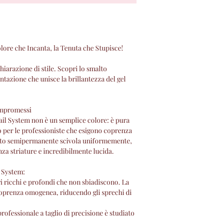
inserire le proprie 
mail e password) ins
Registrati" .
b) Nel caso in cui il
Sito, sarà sufficient
 che Incanta, la Tenuta che Stupisce!
dati richiesti, nece
l'acquisto.
iarazione di stile. Scopri lo smalto
azione che unisce la brillantezza del gel
Il Contratto di Acqu
.
GEA ed il Cliente a
dell'Ordine da parte 
ompromessi
il System non è un semplice colore: è pura
pervenuti. In tal ca
o per le professioniste che esigono coprenza
ricezione dell'Ordin
uesto semipermanente scivola uniformemente,
campi richiesti per l
nza striature e incredibilmente lucida.
una e-mail di confe
“Conferma d’Ordine” 
l System:
elettronica comunic
 ricchi e profondi che non sbiadiscono. La
riepilogherà i Prodott
coprenza omogenea, riducendo gli sprechi di
Prezzi (incluse le s
la consegna, il num
rofessionale a taglio di precisione è studiato
d’Ordine” ), le Cond