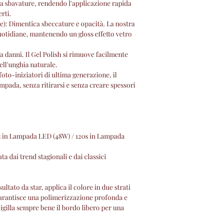
za sbavature, rendendo l'applicazione rapida
previste.
rti.
visita il regolament
e): Dimentica sbeccature e opacità. La nostra
quotidiane, mantenendo un gloss effetto vetro
 danni. Il Gel Polish si rimuove facilmente
dell'unghia naturale.
foto-iniziatori di ultima generazione, il
ampada, senza ritirarsi e senza creare spessori
s in Lampada LED (48W) / 120s in Lampada
 dai trend stagionali e dai classici
sultato da star, applica il colore in due strati
garantisce una polimerizzazione profonda e
Sigilla sempre bene il bordo libero per una