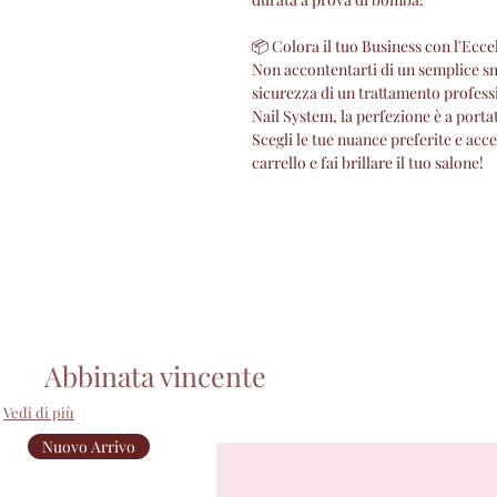
📦 Colora il tuo Business con l'Ecce
Non accontentarti di un semplice smal
sicurezza di un trattamento profes
Nail System, la perfezione è a porta
Scegli le tue nuance preferite e accen
carrello e fai brillare il tuo salone!
Abbinata vincente
Vedi di più
Nuovo Arrivo