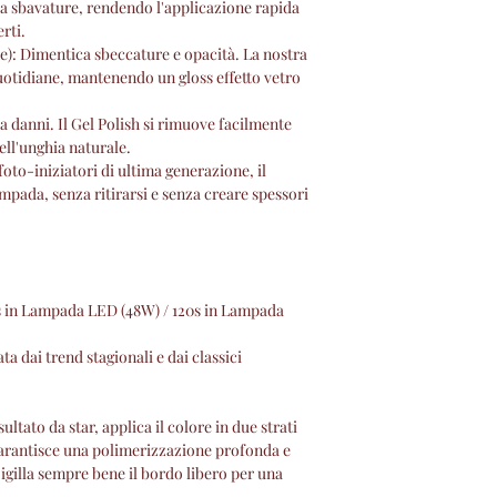
za sbavature, rendendo l'applicazione rapida
rti.
e): Dimentica sbeccature e opacità. La nostra
quotidiane, mantenendo un gloss effetto vetro
 danni. Il Gel Polish si rimuove facilmente
dell'unghia naturale.
foto-iniziatori di ultima generazione, il
ampada, senza ritirarsi e senza creare spessori
s in Lampada LED (48W) / 120s in Lampada
 dai trend stagionali e dai classici
sultato da star, applica il colore in due strati
garantisce una polimerizzazione profonda e
Sigilla sempre bene il bordo libero per una