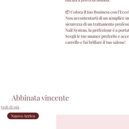
📦 Colora il tuo Business con l'Ecce
Non accontentarti di un semplice smal
sicurezza di un trattamento profes
Nail System, la perfezione è a porta
Scegli le tue nuance preferite e accen
carrello e fai brillare il tuo salone!
Abbinata vincente
Vedi di più
Nuovo Arrivo