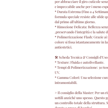
per abbracciare il giro cuticole sen
e impeccabile anche per i meno espe
* Durata Estrema (Fino a 4 Settiman
formula speciale resiste alle sfide 
dal primo all'ultimo giorno.
* Rimozione Delicata: Bellezza senza
,preservando l'integrità e la salute 
* Polimerizzazione Flash: Grazie ai 
colore si fissa istantaneamente in l
antiestetici.
🛠 Scheda Tecnica & Consigli d'Uso
* Texture: Fluida e autolivellante.
* Tempi di Polimerizzazione: 30/60
UV.
* Gamma Colori: Una selezione curata
intramontabili.
> Il consiglio della Master: Per un ri
sottili anziché uno spesso. Questo 
un controllo totale della struttura. 
durata a prova di bomba!