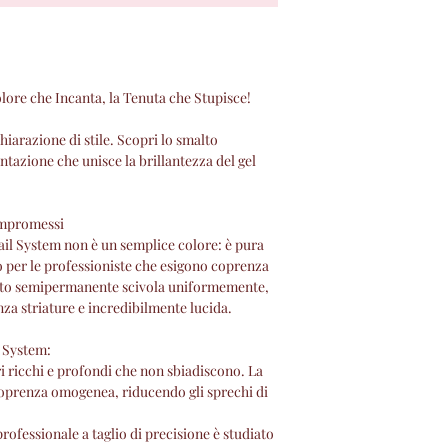
 che Incanta, la Tenuta che Stupisce!
iarazione di stile. Scopri lo smalto
azione che unisce la brillantezza del gel
.
ompromessi
il System non è un semplice colore: è pura
o per le professioniste che esigono coprenza
uesto semipermanente scivola uniformemente,
nza striature e incredibilmente lucida.
l System:
 ricchi e profondi che non sbiadiscono. La
coprenza omogenea, riducendo gli sprechi di
rofessionale a taglio di precisione è studiato