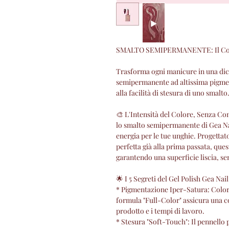
SMALTO SEMIPERMANENTE: Il Colore
Trasforma ogni manicure in una dich
semipermanente ad altissima pigment
alla facilità di stesura di uno smalto
🎨 L'Intensità del Colore, Senza C
lo smalto semipermanente di Gea Na
energia per le tue unghie. Progettat
perfetta già alla prima passata, q
garantendo una superficie liscia, se
🌟 I 5 Segreti del Gel Polish Gea Nai
* Pigmentazione Iper-Satura: Colori
formula "Full-Color" assicura una 
prodotto e i tempi di lavoro.
* Stesura "Soft-Touch": Il pennello p