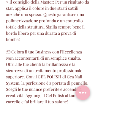
> Il consiglio della Master: Per un risultato da
star, applica il colore in due strati sottili
anziché uno spesso. Questo garantisce una
polimerizzazione profonda e un controllo
totale della struttura. Sigilla sempre bene il
bordo libero per una durata a prova di
bomba!
📦 Colora il tuo Business con l'Eccellenza
Non accontentarti di un semplice smalto.
Offri alle tue clienti la brillantezza e la
sicurezza di un trattamento professionale
superiore. Con il GEL POLISH di Gea Nail
System, la perfezione è a portata di pennello.
Scegli le tue nuance preferite e accendi la
creatività. Aggiungi il Gel Polish al tuo
carrello e fai brillare il tuo salone!
PERCHE' SCEGLIERE GEA
I prodotti GEA sono :