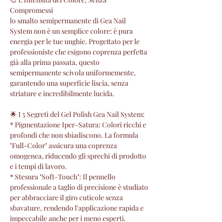
Compromessi
lo smalto semipermanente di Gea Nail
System non è un semplice colore: è pura
energia per le tue unghie. Progettato per le
professioniste che esigono coprenza perfetta
già alla prima passata, questo
semipermanente scivola uniformemente,
garantendo una superficie liscia, senza
striature e incredibilmente lucida.
🌟 I 5 Segreti del Gel Polish Gea Nail System:
* Pigmentazione Iper-Satura: Colori ricchi e
profondi che non sbiadiscono. La formula
"Full-Color" assicura una coprenza
omogenea, riducendo gli sprechi di prodotto
e i tempi di lavoro.
* Stesura "Soft-Touch": Il pennello
professionale a taglio di precisione è studiato
per abbracciare il giro cuticole senza
sbavature, rendendo l'applicazione rapida e
impeccabile anche per i meno esperti.