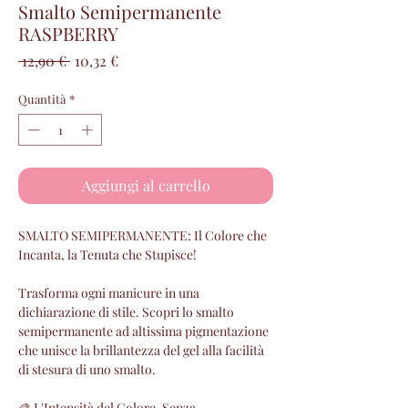
Smalto Semipermanente
RASPBERRY
Prezzo
Prezzo
 12,90 € 
10,32 €
regolare
scontato
Quantità
*
Aggiungi al carrello
SMALTO SEMIPERMANENTE: Il Colore che
Incanta, la Tenuta che Stupisce!
Trasforma ogni manicure in una
dichiarazione di stile. Scopri lo smalto
semipermanente ad altissima pigmentazione
che unisce la brillantezza del gel alla facilità
di stesura di uno smalto.
🎨 L'Intensità del Colore, Senza