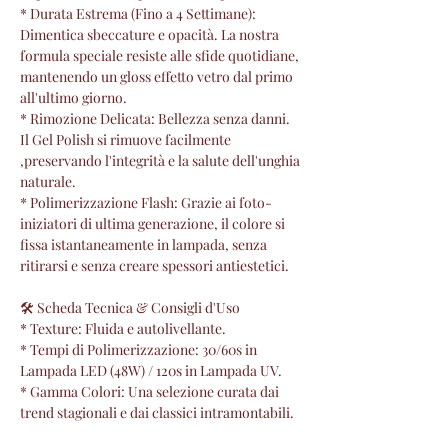
* Durata Estrema (Fino a 4 Settimane):
Dimentica sbeccature e opacità. La nostra
formula speciale resiste alle sfide quotidiane,
mantenendo un gloss effetto vetro dal primo
all'ultimo giorno.
* Rimozione Delicata: Bellezza senza danni.
Il Gel Polish si rimuove facilmente
,preservando l'integrità e la salute dell'unghia
naturale.
* Polimerizzazione Flash: Grazie ai foto-
iniziatori di ultima generazione, il colore si
fissa istantaneamente in lampada, senza
ritirarsi e senza creare spessori antiestetici.
🛠 Scheda Tecnica & Consigli d'Uso
* Texture: Fluida e autolivellante.
* Tempi di Polimerizzazione: 30/60s in
Lampada LED (48W) / 120s in Lampada UV.
* Gamma Colori: Una selezione curata dai
trend stagionali e dai classici intramontabili.