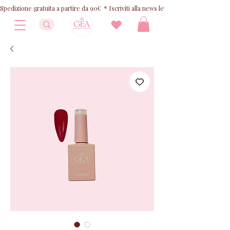
Spedizione gratuita a partire da 90€  * Iscriviti alla news letter e ricevi 10% OFF