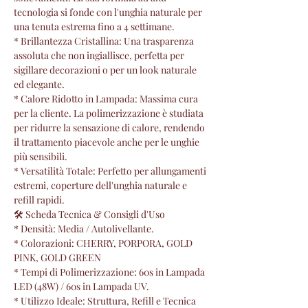
tecnologia si fonde con l'unghia naturale per
una tenuta estrema fino a 4 settimane.
* Brillantezza Cristallina: Una trasparenza
assoluta che non ingiallisce, perfetta per
sigillare decorazioni o per un look naturale
ed elegante.
* Calore Ridotto in Lampada: Massima cura
per la cliente. La polimerizzazione è studiata
per ridurre la sensazione di calore, rendendo
il trattamento piacevole anche per le unghie
più sensibili.
* Versatilità Totale: Perfetto per allungamenti
estremi, coperture dell'unghia naturale e
refill rapidi.
🛠 Scheda Tecnica & Consigli d'Uso
* Densità: Media / Autolivellante.
* Colorazioni: CHERRY, PORPORA, GOLD
PINK, GOLD GREEN
* Tempi di Polimerizzazione: 60s in Lampada
LED (48W) / 60s in Lampada UV.
* Utilizzo Ideale: Struttura, Refill e Tecnica