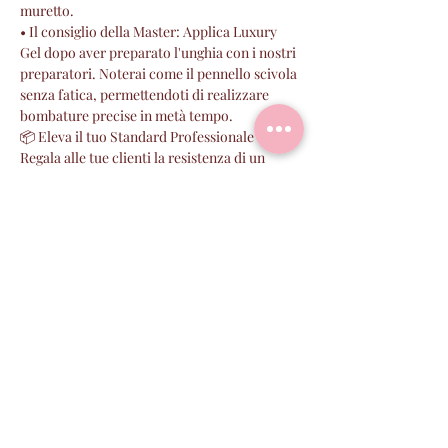
muretto.
• Il consiglio della Master: Applica Luxury
Gel dopo aver preparato l'unghia con i nostri
preparatori. Noterai come il pennello scivola
senza fatica, permettendoti di realizzare
bombature precise in metà tempo.
📦 Eleva il tuo Standard Professionale
Regala alle tue clienti la resistenza di un
diamante e la lucentezza della seta. Con
LUXURY GEL, ogni manicure diventa
un'opera d'arte duratura.
Aggiungilo al carrello e scopri la differenza di
un prodotto professionale di alta gamma.
Aggiungi al carrello
Potrebbe piacerti