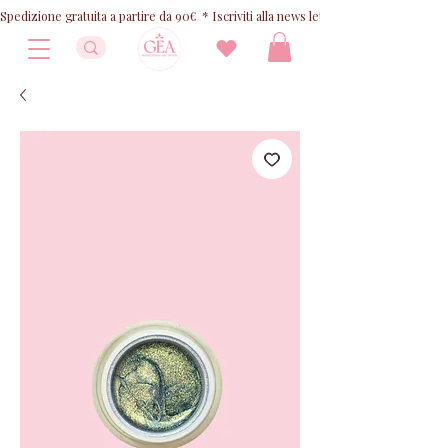
Spedizione gratuita a partire da 90€  * Iscriviti alla news letter e ricevi 10% OFF