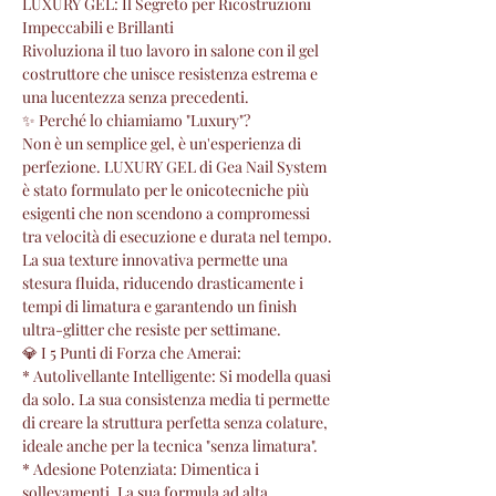
LUXURY GEL: Il Segreto per Ricostruzioni
Impeccabili e Brillanti
Rivoluziona il tuo lavoro in salone con il gel
costruttore che unisce resistenza estrema e
una lucentezza senza precedenti.
✨ Perché lo chiamiamo "Luxury"?
Non è un semplice gel, è un'esperienza di
perfezione. LUXURY GEL di Gea Nail System
è stato formulato per le onicotecniche più
esigenti che non scendono a compromessi
tra velocità di esecuzione e durata nel tempo.
La sua texture innovativa permette una
stesura fluida, riducendo drasticamente i
tempi di limatura e garantendo un finish
ultra-glitter che resiste per settimane.
💎 I 5 Punti di Forza che Amerai:
* Autolivellante Intelligente: Si modella quasi
da solo. La sua consistenza media ti permette
di creare la struttura perfetta senza colature,
ideale anche per la tecnica "senza limatura".
* Adesione Potenziata: Dimentica i
sollevamenti. La sua formula ad alta