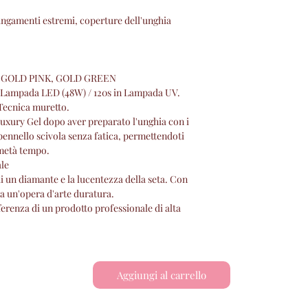
llungamenti estremi, coperture dell'unghia
, GOLD PINK, GOLD GREEN
n Lampada LED (48W) / 120s in Lampada UV.
e Tecnica muretto.
 Luxury Gel dopo aver preparato l'unghia con i
pennello scivola senza fatica, permettendoti
 metà tempo.
ale
 di un diamante e la lucentezza della seta. Con
 un'opera d'arte duratura.
fferenza di un prodotto professionale di alta
Aggiungi al carrello