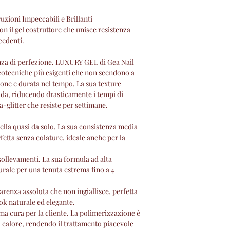
zioni Impeccabili e Brillanti
on il gel costruttore che unisce resistenza
cedenti.
enza di perfezione. LUXURY GEL di Gea Nail
cotecniche più esigenti che non scendono a
one e durata nel tempo. La sua texture
ida, riducendo drasticamente i tempi di
a-glitter che resiste per settimane.
della quasi da solo. La sua consistenza media
rfetta senza colature, ideale anche per la
sollevamenti. La sua formula ad alta
urale per una tenuta estrema fino a 4
arenza assoluta che non ingiallisce, perfetta
ook naturale ed elegante.
a cura per la cliente. La polimerizzazione è
i calore, rendendo il trattamento piacevole