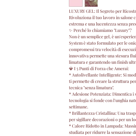
LUXURY GEL: Il Segreto per Ricostru
Rivoluziona il tuo lavoro in salone c
estrema e una lucentezza senza pre
✨ Perché lo chiamiamo "Luxury"?
Non è un semplice gel, è un'esperi
System è stato formulato per le oni
compromessi tra velocità di esecuzi
innovativa permette una stesura flu
limatura e garantendo un finish ultr
💎 I 5 Punti di Forza che Amerai:
* Autolivellante Intelligente: Si mo
ti permette di creare la struttura pe
tecnica "senza limatura".
* Adesione Potenziata: Dimentica i 
tecnologia si fonde con l'unghia nat
settimane.
* Brillantezza Cristallina: Una trasp
per sigillare decorazioni o per un l
* Calore Ridotto in Lampada: Massim
studiata per ridurre la sensazione d