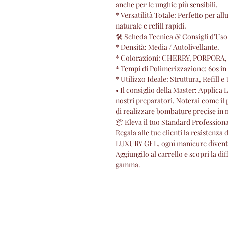
anche per le unghie più sensibili.
* Versatilità Totale: Perfetto per a
naturale e refill rapidi.
🛠 Scheda Tecnica & Consigli d'Uso
* Densità: Media / Autolivellante.
* Colorazioni: CHERRY, PORPORA
* Tempi di Polimerizzazione: 60s i
* Utilizzo Ideale: Struttura, Refill 
• Il consiglio della Master: Applica
nostri preparatori. Noterai come il 
di realizzare bombature precise in
📦 Eleva il tuo Standard Profession
Regala alle tue clienti la resistenza
LUXURY GEL, ogni manicure diventa
Aggiungilo al carrello e scopri la di
gamma.