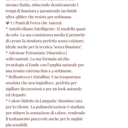
stesura fluida, riducendo drasticamente i
tempi di limatura e garantendo un finish
ultra-glitter che resiste per settimane.
💎 I 5 Punti di Forza che Amerai:
* Autolivellante Intelligente: Si modella quasi
da solo. La sua consistenza media ti permette
di creare la struttura perfetta senza colature,
ideale anche per la tecnica "senza limatura".
* Adesione Potenziata: Dimentica i
sollevamenti. La sua formula ad alta
tecnologia si fonde con l'unghia naturale per
una tenuta estrema fino a 4 settimane.
* Brillantezza Cristallina: Una trasparenza
assoluta che non ingiallisce, perfetta per
sigillare decorazioni o per un look naturale
ed elegante.
* Calore Ridotto in Lampada: Massima cura
per la cliente. La polimerizzazione è studiata
per ridurre la sensazione di calore, rendendo
il trattamento piacevole anche per le unghie
più sensibili.