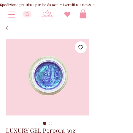
Spedizione gratuita a partire da 90€  * Iscriviti alla news letter e ricevi 10% OFF
LUXURY GEL Porpora 30g