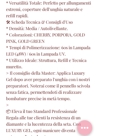
* Versatilità Totale: Perfetto per allungamenti
estremi, coperture dell'unghia naturale e
refill rapidi.
🛠 Scheda Tecnica & Consigli d'Uso
* Densità: Media / Autolivellante.
* Colorazioni: CHERRY, PORPORA, GOLD
PINK, GOLD GREEN
* Tempi di Polimerizzazione: 60s in Lampada
LED (48W) / 60s in Lampada UV.
* Utilizzo Ideale: Struttura, Refill e Tecnica
muretto.
> Il consiglio della Master: Applica Luxury
Gel dopo aver preparato l'unghia con i nostri
preparatori. Noterai come il pennello scivola
senza fatica, permettendoti di realizzare
bombature precise in metà tempo.
>
📦 Eleva il tuo Standard Professionale
Regala alle tue clienti la resistenza di un
diamante e la lucentezza della seta. Con
LUXURY GEL, ogni manicure diventa