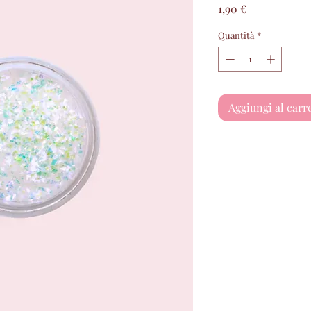
Prezzo
1,90 €
Quantità
*
Aggiungi al carr