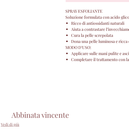
SPRAY ESFOLIANTE
Soluzione formulata con acido glicoli
Ricco di antiossidanti naturali
Aiuta a contrastare l’invecchia
Cura la pelle screpolata
Dona una pelle luminosa e ricca 
MODO D'USO:
Applicare sulle mani pulite e asc
Completare il trattamento con l
Abbinata vincente
Vedi di più