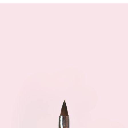
previste.
visita il regolament