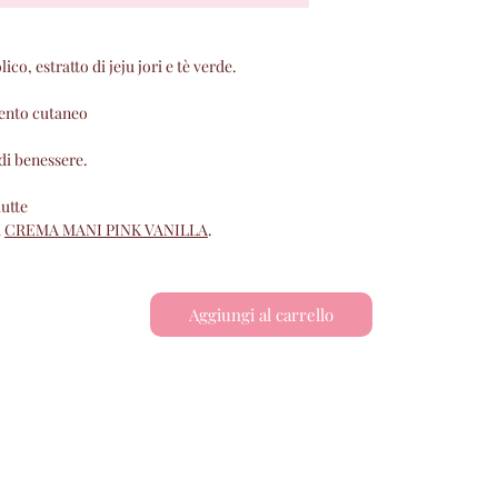
inserire le proprie 
mail e password) ins
Registrati" .
co, estratto di jeju jori e tè verde.
b) Nel caso in cui il
Sito, sarà sufficient
mento cutaneo
dati richiesti, nece
l'acquisto.
di benessere.
Il Contratto di Acqu
iutte
GEA ed il Cliente a
a
CREMA MANI PINK VANILLA
.
dell'Ordine da parte 
pervenuti. In tal ca
ricezione dell'Ordin
Aggiungi al carrello
campi richiesti per l
una e-mail di confe
“Conferma d’Ordine” 
elettronica comunic
riepilogherà i Prodott
Prezzi (incluse le s
la consegna, il num
d’Ordine” ), le Cond