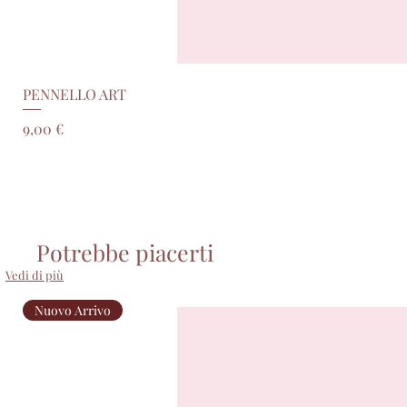
PENNELLO ART
Prezzo
9,00 €
Potrebbe piacerti
Vedi di più
Nuovo Arrivo