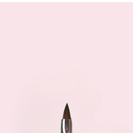
riepilogherà i Prodott
Prezzi (incluse le s
la consegna, il num
d’Ordine” ), le Cond
previste.
visita il regolament