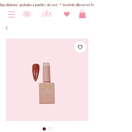
Spedizione gratuita a partire da 90€  * Iscriviti alla news letter e ricevi 10% OFF