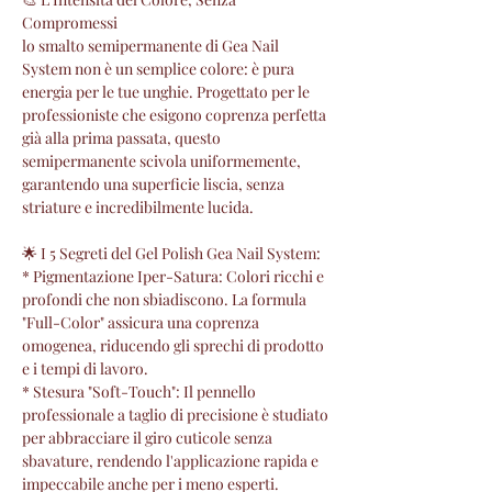
Compromessi
lo smalto semipermanente di Gea Nail
System non è un semplice colore: è pura
energia per le tue unghie. Progettato per le
professioniste che esigono coprenza perfetta
già alla prima passata, questo
semipermanente scivola uniformemente,
garantendo una superficie liscia, senza
striature e incredibilmente lucida.
🌟 I 5 Segreti del Gel Polish Gea Nail System:
* Pigmentazione Iper-Satura: Colori ricchi e
profondi che non sbiadiscono. La formula
"Full-Color" assicura una coprenza
omogenea, riducendo gli sprechi di prodotto
e i tempi di lavoro.
* Stesura "Soft-Touch": Il pennello
professionale a taglio di precisione è studiato
per abbracciare il giro cuticole senza
sbavature, rendendo l'applicazione rapida e
impeccabile anche per i meno esperti.