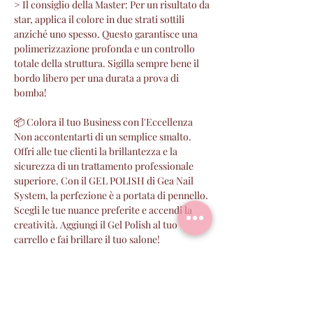
> Il consiglio della Master: Per un risultato da
star, applica il colore in due strati sottili
anziché uno spesso. Questo garantisce una
polimerizzazione profonda e un controllo
totale della struttura. Sigilla sempre bene il
bordo libero per una durata a prova di
bomba!
📦 Colora il tuo Business con l'Eccellenza
Non accontentarti di un semplice smalto.
Offri alle tue clienti la brillantezza e la
sicurezza di un trattamento professionale
superiore. Con il GEL POLISH di Gea Nail
System, la perfezione è a portata di pennello.
Scegli le tue nuance preferite e accendi la
creatività. Aggiungi il Gel Polish al tuo
carrello e fai brillare il tuo salone!
PERCHE' SCEGLIERE GEA
I prodotti GEA sono :