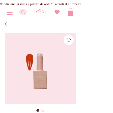
Spedizione gratuita a partire da 90€  * Iscriviti alla news letter e ricevi 10% OFF