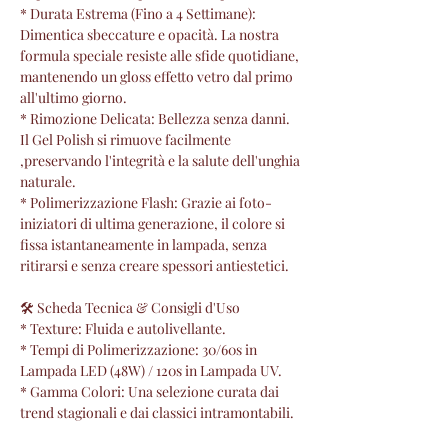
* Durata Estrema (Fino a 4 Settimane):
Dimentica sbeccature e opacità. La nostra
formula speciale resiste alle sfide quotidiane,
mantenendo un gloss effetto vetro dal primo
all'ultimo giorno.
* Rimozione Delicata: Bellezza senza danni.
Il Gel Polish si rimuove facilmente
,preservando l'integrità e la salute dell'unghia
naturale.
* Polimerizzazione Flash: Grazie ai foto-
iniziatori di ultima generazione, il colore si
fissa istantaneamente in lampada, senza
ritirarsi e senza creare spessori antiestetici.
🛠 Scheda Tecnica & Consigli d'Uso
* Texture: Fluida e autolivellante.
* Tempi di Polimerizzazione: 30/60s in
Lampada LED (48W) / 120s in Lampada UV.
* Gamma Colori: Una selezione curata dai
trend stagionali e dai classici intramontabili.