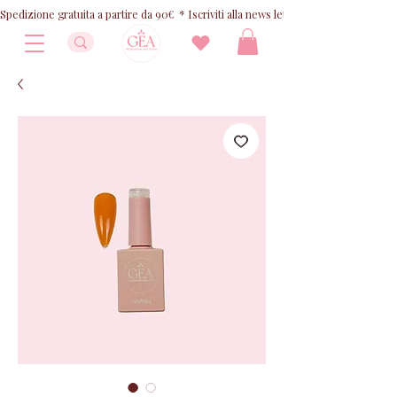
Spedizione gratuita a partire da 90€  * Iscriviti alla news letter e ricevi 10% OFF