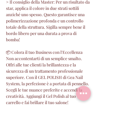
> Il consiglio della Master: Per un risultato da
star, applica il colore in due strati sottili
anziché uno spesso. Questo garantisce una
polimerizzazione profonda e un controllo
totale della struttura. Sigilla sempre bene il
bordo libero per una durata a prova di
bomba!
📦 Colora il tuo Business con l'Eccellenza
Non accontentarti di un semplice smalto.
Offri alle tue clienti la brillantezza e la
sicurezza di un trattamento professionale
superiore. Con il GEL POLISH di Gea Nail
System, la perfezione è a portata di pennello.
Scegli le tue nuance preferite e accendi la
creatività. Aggiungi il Gel Polish al tuo
carrello e fai brillare il tuo salone!
PERCHE' SCEGLIERE GEA
I prodotti GEA sono :