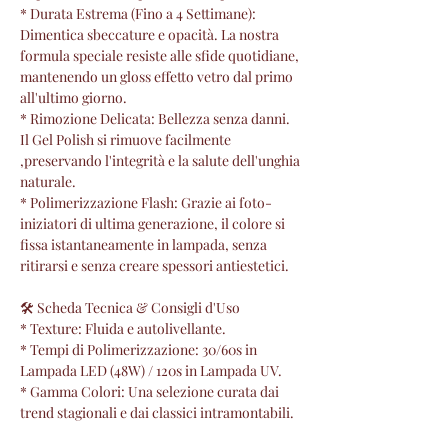
* Durata Estrema (Fino a 4 Settimane):
Dimentica sbeccature e opacità. La nostra
formula speciale resiste alle sfide quotidiane,
mantenendo un gloss effetto vetro dal primo
all'ultimo giorno.
* Rimozione Delicata: Bellezza senza danni.
Il Gel Polish si rimuove facilmente
,preservando l'integrità e la salute dell'unghia
naturale.
* Polimerizzazione Flash: Grazie ai foto-
iniziatori di ultima generazione, il colore si
fissa istantaneamente in lampada, senza
ritirarsi e senza creare spessori antiestetici.
🛠 Scheda Tecnica & Consigli d'Uso
* Texture: Fluida e autolivellante.
* Tempi di Polimerizzazione: 30/60s in
Lampada LED (48W) / 120s in Lampada UV.
* Gamma Colori: Una selezione curata dai
trend stagionali e dai classici intramontabili.