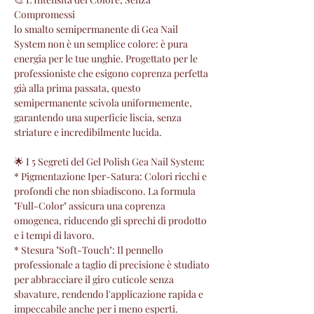
Compromessi
lo smalto semipermanente di Gea Nail
System non è un semplice colore: è pura
energia per le tue unghie. Progettato per le
professioniste che esigono coprenza perfetta
già alla prima passata, questo
semipermanente scivola uniformemente,
garantendo una superficie liscia, senza
striature e incredibilmente lucida.
🌟 I 5 Segreti del Gel Polish Gea Nail System:
* Pigmentazione Iper-Satura: Colori ricchi e
profondi che non sbiadiscono. La formula
"Full-Color" assicura una coprenza
omogenea, riducendo gli sprechi di prodotto
e i tempi di lavoro.
* Stesura "Soft-Touch": Il pennello
professionale a taglio di precisione è studiato
per abbracciare il giro cuticole senza
sbavature, rendendo l'applicazione rapida e
impeccabile anche per i meno esperti.