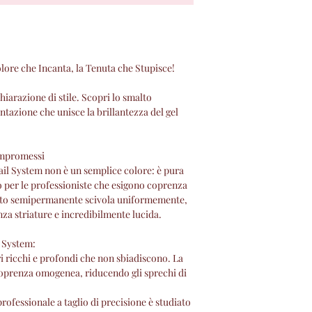
inserire le proprie 
mail e password) ins
Registrati" .
b) Nel caso in cui il
Sito, sarà sufficient
 che Incanta, la Tenuta che Stupisce!
dati richiesti, nece
l'acquisto.
iarazione di stile. Scopri lo smalto
azione che unisce la brillantezza del gel
Il Contratto di Acqu
.
GEA ed il Cliente a
dell'Ordine da parte 
ompromessi
il System non è un semplice colore: è pura
pervenuti. In tal ca
o per le professioniste che esigono coprenza
ricezione dell'Ordin
uesto semipermanente scivola uniformemente,
campi richiesti per l
nza striature e incredibilmente lucida.
una e-mail di confe
“Conferma d’Ordine” 
l System:
elettronica comunic
 ricchi e profondi che non sbiadiscono. La
riepilogherà i Prodott
coprenza omogenea, riducendo gli sprechi di
Prezzi (incluse le s
la consegna, il num
rofessionale a taglio di precisione è studiato
d’Ordine” ), le Cond