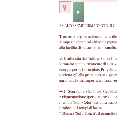
SMALTO SEMIPERMANENTE: Il Colore
Trasforma ogni manicure in una dich
semipermanente ad altissima pigment
alla facilità di stesura di uno smalto
🎨 L'Intensità del Colore, Senza C
lo smalto semipermanente di Gea Na
energia per le tue unghie. Progettat
perfetta già alla prima passata, q
garantendo una superficie liscia, se
🌟 I 5 Segreti del Gel Polish Gea Nai
* Pigmentazione Iper-Satura: Colori
formula "Full-Color" assicura una 
prodotto e i tempi di lavoro.
* Stesura "Soft-Touch": Il pennello p