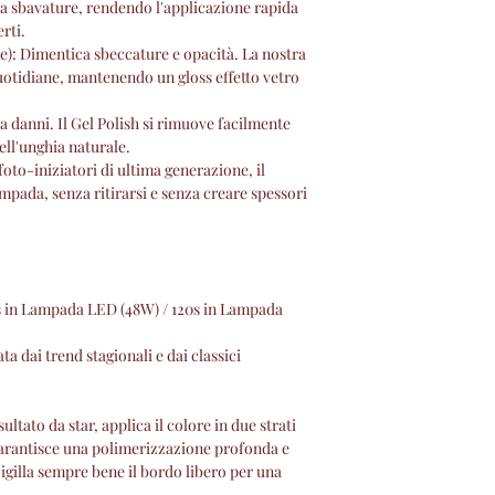
za sbavature, rendendo l'applicazione rapida
previste.
rti.
visita il regolament
e): Dimentica sbeccature e opacità. La nostra
quotidiane, mantenendo un gloss effetto vetro
 danni. Il Gel Polish si rimuove facilmente
dell'unghia naturale.
foto-iniziatori di ultima generazione, il
ampada, senza ritirarsi e senza creare spessori
s in Lampada LED (48W) / 120s in Lampada
 dai trend stagionali e dai classici
sultato da star, applica il colore in due strati
garantisce una polimerizzazione profonda e
Sigilla sempre bene il bordo libero per una