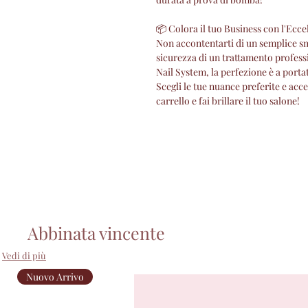
📦 Colora il tuo Business con l'Ecce
Non accontentarti di un semplice smal
sicurezza di un trattamento profes
Nail System, la perfezione è a porta
Scegli le tue nuance preferite e accen
carrello e fai brillare il tuo salone!
Abbinata vincente
Vedi di più
Nuovo Arrivo