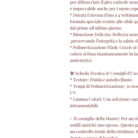
per abbracciare il giro cuticole sen
e impeccabile anche per i meno espe
* Durata Estrema (Fino a 4 Settiman
formula speciale resiste alle sfide 
dal primo all'ultimo giorno.
* Rimozione Delicata: Bellezza senza
,preservando l'integrità e la salute 
* Polimerizzazione Flash: Grazie ai 
colore si fissa istantaneamente in l
antiestetici.
🛠 Scheda Tecnica & Consigli d'Uso
* Texture: Fluida e autolivellante.
* Tempi di Polimerizzazione: 30/60
UV.
* Gamma Colori: Una selezione curata
intramontabili.
> Il consiglio della Master: Per un ri
sottili anziché uno spesso. Questo 
un controllo totale della struttura. 
durata a prova di bomba!