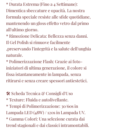
* Durata Estrema (Fino a 4 Settimane):
Dimentica sbeccature e opacità. La nostra
formula speciale resiste alle sfide quotidiane,
mantenendo un gloss effetto vetro dal primo
all'ultimo giorno.
* Rimozione Delicata: Bellezza senza danni.
Il Gel Polish si rimuove facilmente
,preservando l'integrità e la salute dell'unghia
naturale.
* Polimerizzazione Flash: Grazie ai foto-
iniziatori di ultima generazione, il colore si
fissa istantaneamente in lampada, senza
ritirarsi e senza creare spessori antiestetici.
🛠 Scheda Tecnica & Consigli d'Uso
* Texture: Fluida e autolivellante.
* Tempi di Polimerizzazione: 30/60s in
Lampada LED (48W) / 120s in Lampada UV.
* Gamma Colori: Una selezione curata dai
trend stagionali e dai classici intramontabili.