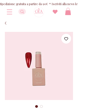
Spedizione gratuita a partire da 90€  * Iscriviti alla news letter e ricevi 10% OFF