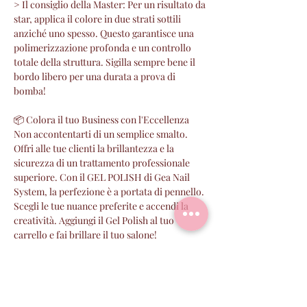
> Il consiglio della Master: Per un risultato da
star, applica il colore in due strati sottili
anziché uno spesso. Questo garantisce una
polimerizzazione profonda e un controllo
totale della struttura. Sigilla sempre bene il
bordo libero per una durata a prova di
bomba!
📦 Colora il tuo Business con l'Eccellenza
Non accontentarti di un semplice smalto.
Offri alle tue clienti la brillantezza e la
sicurezza di un trattamento professionale
superiore. Con il GEL POLISH di Gea Nail
System, la perfezione è a portata di pennello.
Scegli le tue nuance preferite e accendi la
creatività. Aggiungi il Gel Polish al tuo
carrello e fai brillare il tuo salone!
PERCHE' SCEGLIERE GEA
I prodotti GEA sono :