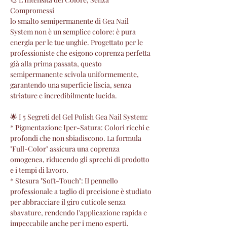
Compromessi
lo smalto semipermanente di Gea Nail
System non è un semplice colore: è pura
energia per le tue unghie. Progettato per le
professioniste che esigono coprenza perfetta
già alla prima passata, questo
semipermanente scivola uniformemente,
garantendo una superficie liscia, senza
striature e incredibilmente lucida.
🌟 I 5 Segreti del Gel Polish Gea Nail System:
* Pigmentazione Iper-Satura: Colori ricchi e
profondi che non sbiadiscono. La formula
"Full-Color" assicura una coprenza
omogenea, riducendo gli sprechi di prodotto
e i tempi di lavoro.
* Stesura "Soft-Touch": Il pennello
professionale a taglio di precisione è studiato
per abbracciare il giro cuticole senza
sbavature, rendendo l'applicazione rapida e
impeccabile anche per i meno esperti.